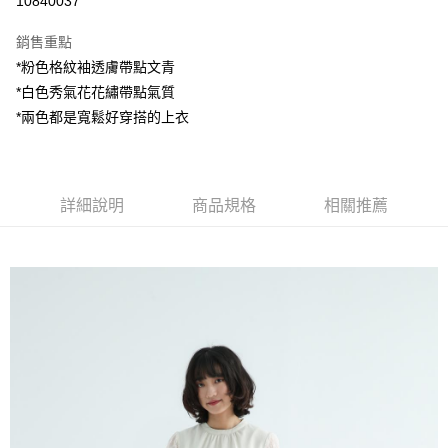
10840037
LINE Pay
銷售重點
Apple Pay
*粉色格紋袖透膚帶點文青
*白色秀氣花花繡帶點氣質
街口支付
*兩色都是寬鬆好穿搭的上衣
悠遊付
AFTEE先享後付
相關說明
詳細說明
商品規格
相關推薦
【關於「AFTEE先享後付」】
ATM付款
AFTEE先享後付是「在收到商品之後才付款」的支付方式。 讓您購物簡單
便利好安心！
１．簡單：不需註冊會員、不需綁卡、不需儲值。
運送方式
２．便利：只要手機號碼，簡訊認證，即可結帳。
３．安心：先確認商品／服務後，再付款。
全家付款取貨
每筆NT$80，滿NT$1,200(含以上)免運費
【「AFTEE先享後付」結帳流程】
１．於結帳方式選擇「AFTEE先享後付」後，將跳轉至「AFTEE先享後付」
7-11付款取貨
結帳頁面，進行簡訊認證並確認金額後，即可完成結帳。
２．訂單成立數日內，您將收到繳費通知簡訊。
每筆NT$80，滿NT$1,200(含以上)免運費
３．收到繳費通知簡訊後14天內，點擊此簡訊中的連結，可透過四大超商／
ATM／網路銀行／等多元方式進行付款，方視為交易完成。
宅配