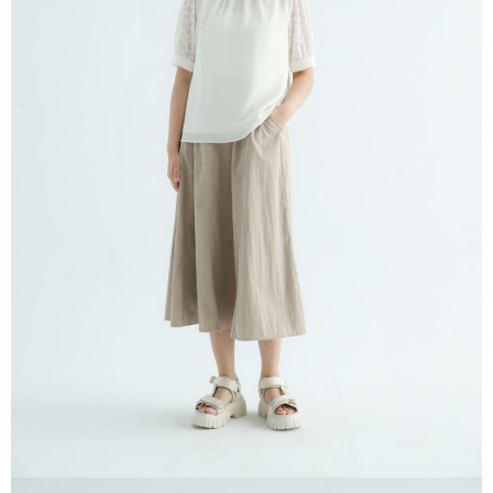
※ 請注意：結帳手續完成當下不需立刻繳費，但若您需要取消訂單，請聯絡
每筆NT$80，滿NT$1,200(含以上)免運費
購買商品的店家。未經商家同意取消之訂單仍視為有效，需透過AFTEE先享
後付繳納相關費用。
付款後門市自取
※ 交易是否成功請以「AFTEE先享後付 」之結帳頁面顯示為準，若有關於
是否繳費成功／繳費後需取消欲退款等相關疑問，請聯繫「AFTEE先享後付
免運費
客戶支援中心」
https://netprotections.freshdesk.com/support/home
【注意事項】
１．透過由恩沛科技股份有限公司提供之「AFTEE先享後付」服務完成之交
易，需依本服務之必要範圍內提供個人資料，並將交易相關給付款項請求債
權轉讓予恩沛科技股份有限公司。
２．關於個人資料處理事宜，請瀏覽以下網址：
https://aftee.tw/terms/#terms3
３．未成年的使用者請事先徵得法定代理人或監護人之同意方可使用
「AFTEE先享後付」，若未經同意申辦者引起之損失，本公司不負相關責
任。
４．使用「AFTEE先享後付」時，將依據個別帳號之用戶狀況，依本公司即
時審查核予不同之上限額度；若仍有額度不足之情形，本公司將視審查結果
請求用戶進行身份認證。
５．嚴禁一人註冊多個帳號或使用他人資訊註冊。若發現惡意使用之情形，
恩沛科技股份有限公司將有權停止該用戶之使用額度並採取法律行動。