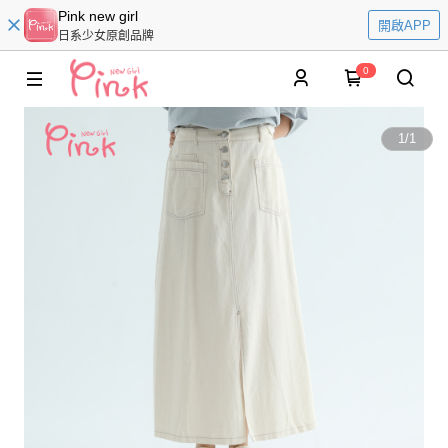
Pink new girl
開啟APP
日系少女原創品牌
0
1
/
1