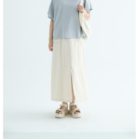
※ 請注意：結帳手續完成當下不需立刻繳費，但若您需要取消訂單，請聯絡
每筆NT$80，滿NT$1,200(含以上)免運費
購買商品的店家。未經商家同意取消之訂單仍視為有效，需透過AFTEE先享
後付繳納相關費用。
付款後門市自取
※ 交易是否成功請以「AFTEE先享後付 」之結帳頁面顯示為準，若有關於
是否繳費成功／繳費後需取消欲退款等相關疑問，請聯繫「AFTEE先享後付
免運費
客戶支援中心」
https://netprotections.freshdesk.com/support/home
【注意事項】
１．透過由恩沛科技股份有限公司提供之「AFTEE先享後付」服務完成之交
易，需依本服務之必要範圍內提供個人資料，並將交易相關給付款項請求債
權轉讓予恩沛科技股份有限公司。
２．關於個人資料處理事宜，請瀏覽以下網址：
https://aftee.tw/terms/#terms3
３．未成年的使用者請事先徵得法定代理人或監護人之同意方可使用
「AFTEE先享後付」，若未經同意申辦者引起之損失，本公司不負相關責
任。
４．使用「AFTEE先享後付」時，將依據個別帳號之用戶狀況，依本公司即
時審查核予不同之上限額度；若仍有額度不足之情形，本公司將視審查結果
請求用戶進行身份認證。
５．嚴禁一人註冊多個帳號或使用他人資訊註冊。若發現惡意使用之情形，
恩沛科技股份有限公司將有權停止該用戶之使用額度並採取法律行動。