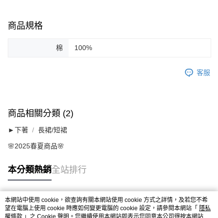
商品規格
棉
100%
客服
商品相關分類 (2)
►下著
長裙/短裙
🌸2025春夏商品🌸
本分類熱銷
全站排行
本網站中使用 cookie，欲查詢有關本網站使用 cookie 方式之詳情，及若您不希
熱門標籤
望在電腦上使用 cookie 時應如何變更電腦的 cookie 設定，請參閱本網站「
隱私
權條款
」之 Cookie 聲明。您繼續使用本網站即表示您同意本公司得按本網站使