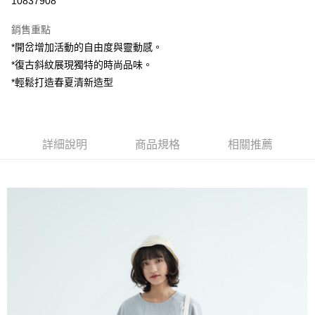
10837908
LINE Pay
銷售重點
Apple Pay
*開岔增加活動的自由度與靈動感。
*復古斜紋展現獨特的時尚品味。
街口支付
*輕鬆打造春夏清新造型
悠遊付
AFTEE先享後付
相關說明
詳細說明
商品規格
相關推薦
【關於「AFTEE先享後付」】
ATM付款
AFTEE先享後付是「在收到商品之後才付款」的支付方式。 讓您購物簡單
便利好安心！
１．簡單：不需註冊會員、不需綁卡、不需儲值。
運送方式
２．便利：只要手機號碼，簡訊認證，即可結帳。
３．安心：先確認商品／服務後，再付款。
全家付款取貨
每筆NT$80，滿NT$1,200(含以上)免運費
【「AFTEE先享後付」結帳流程】
１．於結帳方式選擇「AFTEE先享後付」後，將跳轉至「AFTEE先享後付」
7-11付款取貨
結帳頁面，進行簡訊認證並確認金額後，即可完成結帳。
２．訂單成立數日內，您將收到繳費通知簡訊。
每筆NT$80，滿NT$1,200(含以上)免運費
３．收到繳費通知簡訊後14天內，點擊此簡訊中的連結，可透過四大超商／
ATM／網路銀行／等多元方式進行付款，方視為交易完成。
宅配