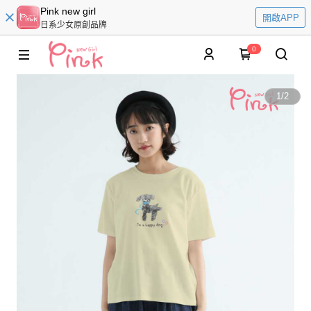
Pink new girl
開啟APP
日系少女原創品牌
0
1
/
2