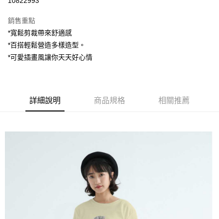
10822993
LINE Pay
銷售重點
Apple Pay
*寬鬆剪裁帶來舒適感
*百搭輕鬆營造多樣造型。
街口支付
*可愛插畫風讓你天天好心情
悠遊付
AFTEE先享後付
相關說明
詳細說明
商品規格
相關推薦
【關於「AFTEE先享後付」】
ATM付款
AFTEE先享後付是「在收到商品之後才付款」的支付方式。 讓您購物簡單
便利好安心！
１．簡單：不需註冊會員、不需綁卡、不需儲值。
運送方式
２．便利：只要手機號碼，簡訊認證，即可結帳。
３．安心：先確認商品／服務後，再付款。
全家付款取貨
每筆NT$80，滿NT$1,200(含以上)免運費
【「AFTEE先享後付」結帳流程】
１．於結帳方式選擇「AFTEE先享後付」後，將跳轉至「AFTEE先享後付」
7-11付款取貨
結帳頁面，進行簡訊認證並確認金額後，即可完成結帳。
２．訂單成立數日內，您將收到繳費通知簡訊。
每筆NT$80，滿NT$1,200(含以上)免運費
３．收到繳費通知簡訊後14天內，點擊此簡訊中的連結，可透過四大超商／
ATM／網路銀行／等多元方式進行付款，方視為交易完成。
宅配