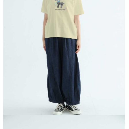
※ 請注意：結帳手續完成當下不需立刻繳費，但若您需要取消訂單，請聯絡
每筆NT$80，滿NT$1,200(含以上)免運費
購買商品的店家。未經商家同意取消之訂單仍視為有效，需透過AFTEE先享
後付繳納相關費用。
付款後門市自取
※ 交易是否成功請以「AFTEE先享後付 」之結帳頁面顯示為準，若有關於
是否繳費成功／繳費後需取消欲退款等相關疑問，請聯繫「AFTEE先享後付
免運費
客戶支援中心」
https://netprotections.freshdesk.com/support/home
【注意事項】
１．透過由恩沛科技股份有限公司提供之「AFTEE先享後付」服務完成之交
易，需依本服務之必要範圍內提供個人資料，並將交易相關給付款項請求債
權轉讓予恩沛科技股份有限公司。
２．關於個人資料處理事宜，請瀏覽以下網址：
https://aftee.tw/terms/#terms3
３．未成年的使用者請事先徵得法定代理人或監護人之同意方可使用
「AFTEE先享後付」，若未經同意申辦者引起之損失，本公司不負相關責
任。
４．使用「AFTEE先享後付」時，將依據個別帳號之用戶狀況，依本公司即
時審查核予不同之上限額度；若仍有額度不足之情形，本公司將視審查結果
請求用戶進行身份認證。
５．嚴禁一人註冊多個帳號或使用他人資訊註冊。若發現惡意使用之情形，
恩沛科技股份有限公司將有權停止該用戶之使用額度並採取法律行動。