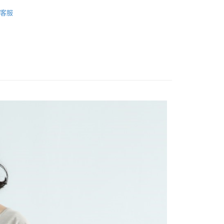
春夏商品🌸
客服
FTEE先享後付」】
先享後付是「在收到商品之後才付款」的支付方式。 讓您購物簡單
心！
：不需註冊會員、不需綁卡、不需儲值。
：只要手機號碼，簡訊認證，即可結帳。
：先確認商品／服務後，再付款。
取貨
EE先享後付」結帳流程】
0，滿NT$1,200(含以上)免運費
方式選擇「AFTEE先享後付」後，將跳轉至「AFTEE先享後
頁面，進行簡訊認證並確認金額後，即可完成結帳。
取貨
成立數日內，您將收到繳費通知簡訊。
費通知簡訊後14天內，點擊此簡訊中的連結，可透過四大超商
0，滿NT$1,200(含以上)免運費
網路銀行／等多元方式進行付款，方視為交易完成。
：結帳手續完成當下不需立刻繳費，但若您需要取消訂單，請聯
的店家。未經商家同意取消之訂單仍視為有效，需透過AFTEE
繳納相關費用。
0，滿NT$1,200(含以上)免運費
否成功請以「AFTEE先享後付 」之結帳頁面顯示為準，若有關於
功／繳費後需取消欲退款等相關疑問，請聯繫「AFTEE先享後
市自取
援中心」
https://netprotections.freshdesk.com/support/home
項】
恩沛科技股份有限公司提供之「AFTEE先享後付」服務完成之
依本服務之必要範圍內提供個人資料，並將交易相關給付款項請