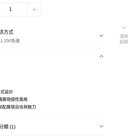
送方式
清除
1,200免運
紀錄
次付款
付款
件式設計
繩展現個性風格
搭配展現自信與魅力
類 (1)
享後付