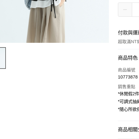
付款與運
超取滿NT$
付款方式
商品特色
信用卡一
商品編號
10773878
超商取貨
銷售重點
LINE Pay
*休閒假2
*可調式抽
Apple Pay
*隨心所欲
街口支付
悠遊付
商品相關分
AFTEE先