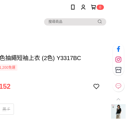
0
撞色抽繩短袖上衣 (2色) Y3317BC
1,200免運
152
黑 F