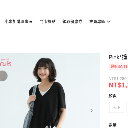
小米加購區🔴🦔
門市據點
領取優惠券
會員專區
Pink*
超取滿NT$
NT$1,280
NT$1,
顏色
卡 F
數量