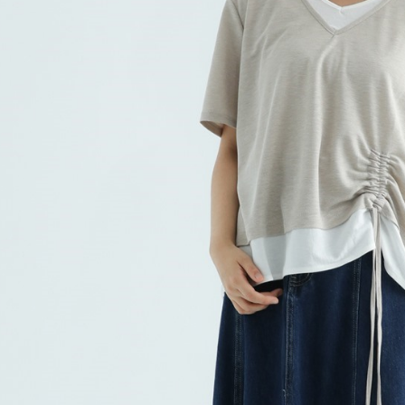
求債權轉
２．關於
https://aft
３．未成
「AFTE
任。
４．使用「
即時審查
結果請求
５．嚴禁
形，恩沛
動。