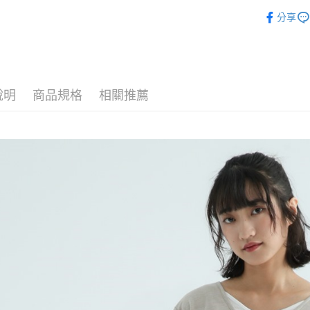
🌸2025
相關說明
分享
【關於「A
ATM付款
AFTEE
便利好安
１．簡單
２．便利
運送方式
３．安心
說明
商品規格
相關推薦
全家付款
【「AFT
每筆NT$8
１．於結帳
付」結帳
7-11付款
２．訂單
３．收到繳
每筆NT$8
／ATM／
※ 請注意
宅配
絡購買商品
先享後付
每筆NT$8
※ 交易是
是否繳費成
付款後門
付客戶支
免運費
【注意事
１．透過由
交易，需