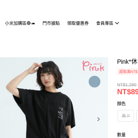
小米加購區🔴🦔
門市據點
領取優惠券
會員專區
Pink*
超取滿NT$
NT$1,280
NT$8
顏色
黑 F
數量