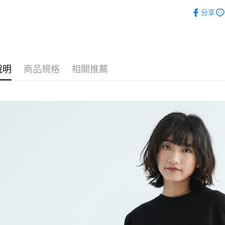
🌸2025
相關說明
分享
【關於「A
ATM付款
AFTEE
便利好安
１．簡單
２．便利
運送方式
３．安心
說明
商品規格
相關推薦
全家付款
【「AFT
每筆NT$8
１．於結帳
付」結帳
7-11付款
２．訂單
３．收到繳
每筆NT$8
／ATM／
※ 請注意
宅配
絡購買商品
先享後付
每筆NT$8
※ 交易是
是否繳費成
付款後門
付客戶支
免運費
【注意事
１．透過由
交易，需