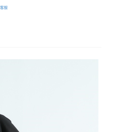
春夏商品🌸
客服
FTEE先享後付」】
先享後付是「在收到商品之後才付款」的支付方式。 讓您購物簡單
心！
：不需註冊會員、不需綁卡、不需儲值。
：只要手機號碼，簡訊認證，即可結帳。
：先確認商品／服務後，再付款。
取貨
EE先享後付」結帳流程】
0，滿NT$1,200(含以上)免運費
方式選擇「AFTEE先享後付」後，將跳轉至「AFTEE先享後
頁面，進行簡訊認證並確認金額後，即可完成結帳。
取貨
成立數日內，您將收到繳費通知簡訊。
費通知簡訊後14天內，點擊此簡訊中的連結，可透過四大超商
0，滿NT$1,200(含以上)免運費
網路銀行／等多元方式進行付款，方視為交易完成。
：結帳手續完成當下不需立刻繳費，但若您需要取消訂單，請聯
的店家。未經商家同意取消之訂單仍視為有效，需透過AFTEE
繳納相關費用。
0，滿NT$1,200(含以上)免運費
否成功請以「AFTEE先享後付 」之結帳頁面顯示為準，若有關於
功／繳費後需取消欲退款等相關疑問，請聯繫「AFTEE先享後
市自取
援中心」
https://netprotections.freshdesk.com/support/home
項】
恩沛科技股份有限公司提供之「AFTEE先享後付」服務完成之
依本服務之必要範圍內提供個人資料，並將交易相關給付款項請