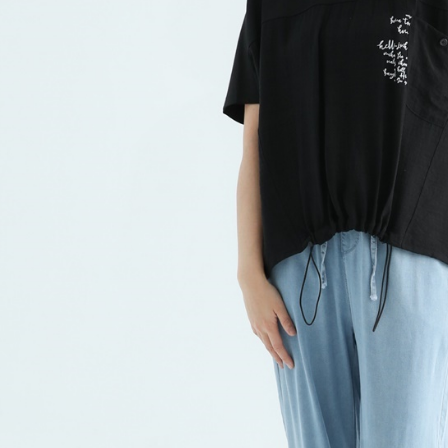
求債權轉
２．關於
https://aft
３．未成
「AFTE
任。
４．使用「
即時審查
結果請求
５．嚴禁
形，恩沛
動。