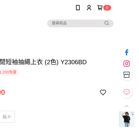
0
休閒短袖抽繩上衣 (2色) Y2306BD
1,200免運
90
藍 F