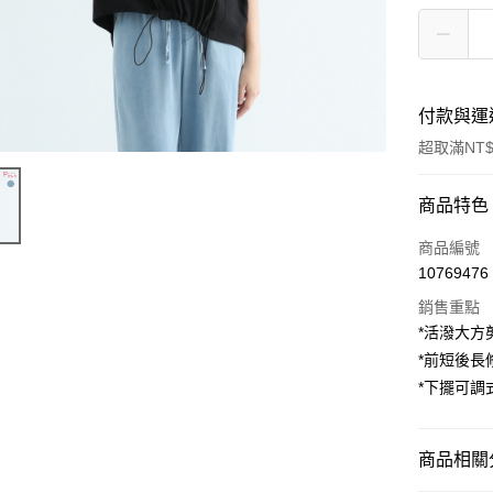
付款與運
超取滿NT$
付款方式
商品特色
信用卡一
商品編號
10769476
超商取貨
銷售重點
LINE Pay
*活潑大方
*前短後長
Apple Pay
*下擺可調
街口支付
悠遊付
商品相關分
AFTEE先