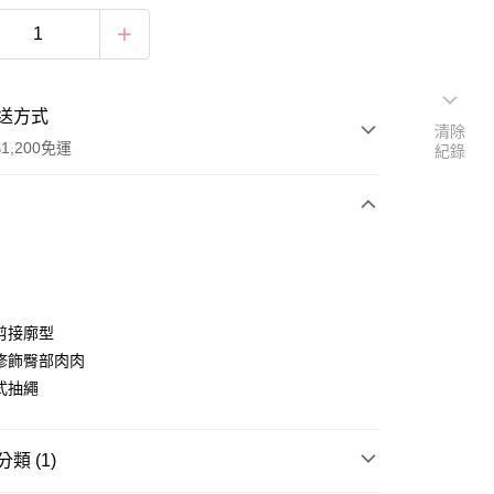
送方式
清除
1,200免運
紀錄
次付款
付款
剪接廓型
修飾臀部肉肉
式抽繩
類 (1)
享後付