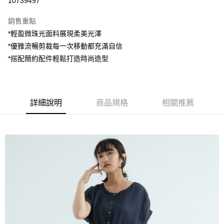
10739497
LINE Pay
銷售重點
Apple Pay
*輕盈微珠光面料展現柔美光澤
*優雅流暢剪裁每一次移動都充滿自信
街口支付
*搭配簡約配件輕鬆打造時尚造型
悠遊付
AFTEE先享後付
相關說明
詳細說明
商品規格
相關推薦
【關於「AFTEE先享後付」】
ATM付款
AFTEE先享後付是「在收到商品之後才付款」的支付方式。 讓您購物簡單
便利好安心！
１．簡單：不需註冊會員、不需綁卡、不需儲值。
運送方式
２．便利：只要手機號碼，簡訊認證，即可結帳。
３．安心：先確認商品／服務後，再付款。
全家付款取貨
每筆NT$80，滿NT$1,200(含以上)免運費
【「AFTEE先享後付」結帳流程】
１．於結帳方式選擇「AFTEE先享後付」後，將跳轉至「AFTEE先享後付」
7-11付款取貨
結帳頁面，進行簡訊認證並確認金額後，即可完成結帳。
２．訂單成立數日內，您將收到繳費通知簡訊。
每筆NT$80，滿NT$1,200(含以上)免運費
３．收到繳費通知簡訊後14天內，點擊此簡訊中的連結，可透過四大超商／
ATM／網路銀行／等多元方式進行付款，方視為交易完成。
宅配