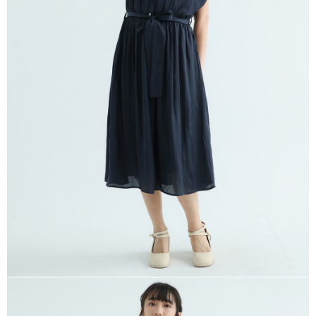
※ 請注意：結帳手續完成當下不需立刻繳費，但若您需要取消訂單，請聯絡
每筆NT$80，滿NT$1,200(含以上)免運費
購買商品的店家。未經商家同意取消之訂單仍視為有效，需透過AFTEE先享
後付繳納相關費用。
付款後門市自取
※ 交易是否成功請以「AFTEE先享後付 」之結帳頁面顯示為準，若有關於
是否繳費成功／繳費後需取消欲退款等相關疑問，請聯繫「AFTEE先享後付
免運費
客戶支援中心」
https://netprotections.freshdesk.com/support/home
【注意事項】
１．透過由恩沛科技股份有限公司提供之「AFTEE先享後付」服務完成之交
易，需依本服務之必要範圍內提供個人資料，並將交易相關給付款項請求債
權轉讓予恩沛科技股份有限公司。
２．關於個人資料處理事宜，請瀏覽以下網址：
https://aftee.tw/terms/#terms3
３．未成年的使用者請事先徵得法定代理人或監護人之同意方可使用
「AFTEE先享後付」，若未經同意申辦者引起之損失，本公司不負相關責
任。
４．使用「AFTEE先享後付」時，將依據個別帳號之用戶狀況，依本公司即
時審查核予不同之上限額度；若仍有額度不足之情形，本公司將視審查結果
請求用戶進行身份認證。
５．嚴禁一人註冊多個帳號或使用他人資訊註冊。若發現惡意使用之情形，
恩沛科技股份有限公司將有權停止該用戶之使用額度並採取法律行動。