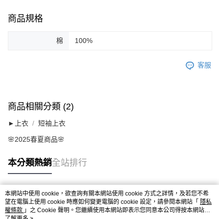
商品規格
棉
100%
客服
商品相關分類 (2)
►上衣
短袖上衣
🌸2025春夏商品🌸
本分類熱銷
全站排行
本網站中使用 cookie，欲查詢有關本網站使用 cookie 方式之詳情，及若您不希
熱門標籤
望在電腦上使用 cookie 時應如何變更電腦的 cookie 設定，請參閱本網站「
隱私
權條款
」之 Cookie 聲明。您繼續使用本網站即表示您同意本公司得按本網站使
用條款之 Cookie 聲明使用 cookie。
了解更多 >