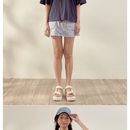
※ 請注意：結帳手續完成當下不需立刻繳費，但若您需要取消訂單，請聯絡
每筆NT$80，滿NT$1,200(含以上)免運費
購買商品的店家。未經商家同意取消之訂單仍視為有效，需透過AFTEE先享
後付繳納相關費用。
付款後門市自取
※ 交易是否成功請以「AFTEE先享後付 」之結帳頁面顯示為準，若有關於
是否繳費成功／繳費後需取消欲退款等相關疑問，請聯繫「AFTEE先享後付
免運費
客戶支援中心」
https://netprotections.freshdesk.com/support/home
【注意事項】
１．透過由恩沛科技股份有限公司提供之「AFTEE先享後付」服務完成之交
易，需依本服務之必要範圍內提供個人資料，並將交易相關給付款項請求債
權轉讓予恩沛科技股份有限公司。
２．關於個人資料處理事宜，請瀏覽以下網址：
https://aftee.tw/terms/#terms3
３．未成年的使用者請事先徵得法定代理人或監護人之同意方可使用
「AFTEE先享後付」，若未經同意申辦者引起之損失，本公司不負相關責
任。
４．使用「AFTEE先享後付」時，將依據個別帳號之用戶狀況，依本公司即
時審查核予不同之上限額度；若仍有額度不足之情形，本公司將視審查結果
請求用戶進行身份認證。
５．嚴禁一人註冊多個帳號或使用他人資訊註冊。若發現惡意使用之情形，
恩沛科技股份有限公司將有權停止該用戶之使用額度並採取法律行動。