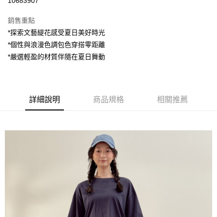
10683907
LINE Pay
銷售重點
Apple Pay
*探索文藝緹花感受夏日美好時光
*個性與浪漫色調包色穿搭零距離
街口支付
*嚴選輕盈的材質伴隨在夏日舞動
悠遊付
AFTEE先享後付
相關說明
詳細說明
商品規格
相關推薦
【關於「AFTEE先享後付」】
ATM付款
AFTEE先享後付是「在收到商品之後才付款」的支付方式。 讓您購物簡單
便利好安心！
１．簡單：不需註冊會員、不需綁卡、不需儲值。
運送方式
２．便利：只要手機號碼，簡訊認證，即可結帳。
３．安心：先確認商品／服務後，再付款。
全家付款取貨
每筆NT$80，滿NT$1,200(含以上)免運費
【「AFTEE先享後付」結帳流程】
１．於結帳方式選擇「AFTEE先享後付」後，將跳轉至「AFTEE先享後付」
7-11付款取貨
結帳頁面，進行簡訊認證並確認金額後，即可完成結帳。
２．訂單成立數日內，您將收到繳費通知簡訊。
每筆NT$80，滿NT$1,200(含以上)免運費
３．收到繳費通知簡訊後14天內，點擊此簡訊中的連結，可透過四大超商／
ATM／網路銀行／等多元方式進行付款，方視為交易完成。
宅配