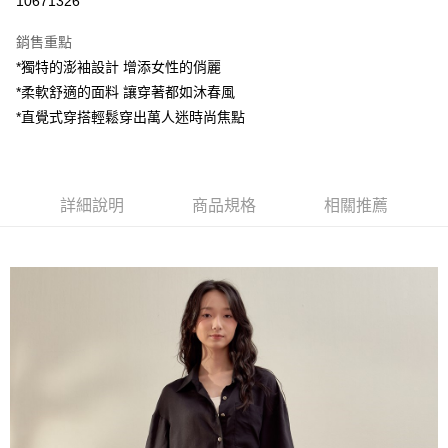
10671326
LINE Pay
銷售重點
Apple Pay
*獨特的澎袖設計 增添女性的俏麗
*柔軟舒適的面料 讓穿著都如沐春風
街口支付
*直覺式穿搭輕鬆穿出萬人迷時尚焦點
悠遊付
AFTEE先享後付
相關說明
詳細說明
商品規格
相關推薦
【關於「AFTEE先享後付」】
ATM付款
AFTEE先享後付是「在收到商品之後才付款」的支付方式。 讓您購物簡單
便利好安心！
１．簡單：不需註冊會員、不需綁卡、不需儲值。
運送方式
２．便利：只要手機號碼，簡訊認證，即可結帳。
３．安心：先確認商品／服務後，再付款。
全家付款取貨
每筆NT$80，滿NT$1,200(含以上)免運費
【「AFTEE先享後付」結帳流程】
１．於結帳方式選擇「AFTEE先享後付」後，將跳轉至「AFTEE先享後付」
7-11付款取貨
結帳頁面，進行簡訊認證並確認金額後，即可完成結帳。
２．訂單成立數日內，您將收到繳費通知簡訊。
每筆NT$80，滿NT$1,200(含以上)免運費
３．收到繳費通知簡訊後14天內，點擊此簡訊中的連結，可透過四大超商／
ATM／網路銀行／等多元方式進行付款，方視為交易完成。
宅配