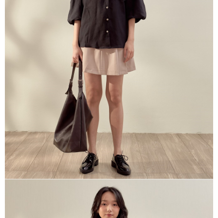
※ 請注意：結帳手續完成當下不需立刻繳費，但若您需要取消訂單，請聯絡
每筆NT$80，滿NT$1,200(含以上)免運費
購買商品的店家。未經商家同意取消之訂單仍視為有效，需透過AFTEE先享
後付繳納相關費用。
付款後門市自取
※ 交易是否成功請以「AFTEE先享後付 」之結帳頁面顯示為準，若有關於
是否繳費成功／繳費後需取消欲退款等相關疑問，請聯繫「AFTEE先享後付
免運費
客戶支援中心」
https://netprotections.freshdesk.com/support/home
【注意事項】
１．透過由恩沛科技股份有限公司提供之「AFTEE先享後付」服務完成之交
易，需依本服務之必要範圍內提供個人資料，並將交易相關給付款項請求債
權轉讓予恩沛科技股份有限公司。
２．關於個人資料處理事宜，請瀏覽以下網址：
https://aftee.tw/terms/#terms3
３．未成年的使用者請事先徵得法定代理人或監護人之同意方可使用
「AFTEE先享後付」，若未經同意申辦者引起之損失，本公司不負相關責
任。
４．使用「AFTEE先享後付」時，將依據個別帳號之用戶狀況，依本公司即
時審查核予不同之上限額度；若仍有額度不足之情形，本公司將視審查結果
請求用戶進行身份認證。
５．嚴禁一人註冊多個帳號或使用他人資訊註冊。若發現惡意使用之情形，
恩沛科技股份有限公司將有權停止該用戶之使用額度並採取法律行動。