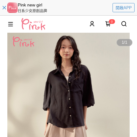
Pink new girl
開啟APP
日系少女原創品牌
0
1
/
1