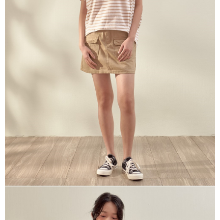
※ 請注意：結帳手續完成當下不需立刻繳費，但若您需要取消訂單，請聯絡
每筆NT$80，滿NT$1,200(含以上)免運費
購買商品的店家。未經商家同意取消之訂單仍視為有效，需透過AFTEE先享
後付繳納相關費用。
付款後門市自取
※ 交易是否成功請以「AFTEE先享後付 」之結帳頁面顯示為準，若有關於
是否繳費成功／繳費後需取消欲退款等相關疑問，請聯繫「AFTEE先享後付
免運費
客戶支援中心」
https://netprotections.freshdesk.com/support/home
【注意事項】
１．透過由恩沛科技股份有限公司提供之「AFTEE先享後付」服務完成之交
易，需依本服務之必要範圍內提供個人資料，並將交易相關給付款項請求債
權轉讓予恩沛科技股份有限公司。
２．關於個人資料處理事宜，請瀏覽以下網址：
https://aftee.tw/terms/#terms3
３．未成年的使用者請事先徵得法定代理人或監護人之同意方可使用
「AFTEE先享後付」，若未經同意申辦者引起之損失，本公司不負相關責
任。
４．使用「AFTEE先享後付」時，將依據個別帳號之用戶狀況，依本公司即
時審查核予不同之上限額度；若仍有額度不足之情形，本公司將視審查結果
請求用戶進行身份認證。
５．嚴禁一人註冊多個帳號或使用他人資訊註冊。若發現惡意使用之情形，
恩沛科技股份有限公司將有權停止該用戶之使用額度並採取法律行動。