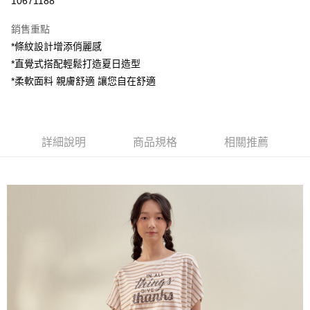
10671188
LINE Pay
銷售重點
Apple Pay
*條紋設計增添俏麗感
*直覺式搭配輕鬆打造夏日造型
街口支付
*柔軟面料 親膚舒適 讓您自在舒適
悠遊付
AFTEE先享後付
相關說明
詳細說明
商品規格
相關推薦
【關於「AFTEE先享後付」】
ATM付款
AFTEE先享後付是「在收到商品之後才付款」的支付方式。 讓您購物簡單
便利好安心！
１．簡單：不需註冊會員、不需綁卡、不需儲值。
運送方式
２．便利：只要手機號碼，簡訊認證，即可結帳。
３．安心：先確認商品／服務後，再付款。
全家付款取貨
每筆NT$80，滿NT$1,200(含以上)免運費
【「AFTEE先享後付」結帳流程】
１．於結帳方式選擇「AFTEE先享後付」後，將跳轉至「AFTEE先享後付」
7-11付款取貨
結帳頁面，進行簡訊認證並確認金額後，即可完成結帳。
２．訂單成立數日內，您將收到繳費通知簡訊。
每筆NT$80，滿NT$1,200(含以上)免運費
３．收到繳費通知簡訊後14天內，點擊此簡訊中的連結，可透過四大超商／
ATM／網路銀行／等多元方式進行付款，方視為交易完成。
宅配