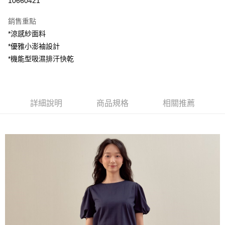
10660421
LINE Pay
銷售重點
Apple Pay
*涼感紗面料
*優雅小澎袖設計
街口支付
*機能型吸濕排汗快乾
悠遊付
AFTEE先享後付
相關說明
詳細說明
商品規格
相關推薦
【關於「AFTEE先享後付」】
ATM付款
AFTEE先享後付是「在收到商品之後才付款」的支付方式。 讓您購物簡單
便利好安心！
１．簡單：不需註冊會員、不需綁卡、不需儲值。
運送方式
２．便利：只要手機號碼，簡訊認證，即可結帳。
３．安心：先確認商品／服務後，再付款。
全家付款取貨
每筆NT$80，滿NT$1,200(含以上)免運費
【「AFTEE先享後付」結帳流程】
１．於結帳方式選擇「AFTEE先享後付」後，將跳轉至「AFTEE先享後付」
7-11付款取貨
結帳頁面，進行簡訊認證並確認金額後，即可完成結帳。
２．訂單成立數日內，您將收到繳費通知簡訊。
每筆NT$80，滿NT$1,200(含以上)免運費
３．收到繳費通知簡訊後14天內，點擊此簡訊中的連結，可透過四大超商／
ATM／網路銀行／等多元方式進行付款，方視為交易完成。
宅配