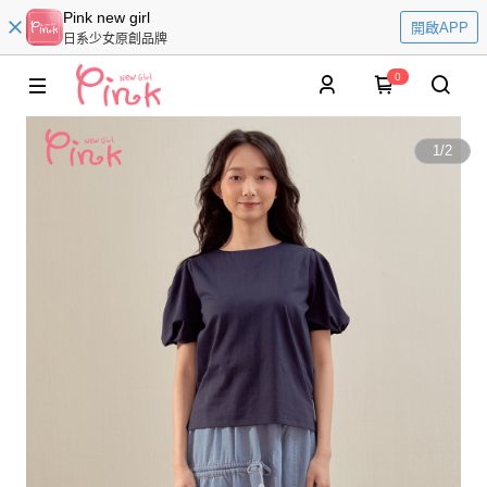
Pink new girl
開啟APP
日系少女原創品牌
0
1
/
2