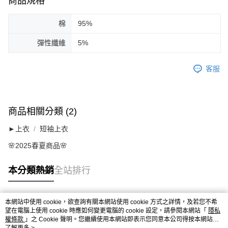
商品規格
棉
95%
彈性纖維
5%
客服
商品相關分類 (2)
►上衣
短袖上衣
🌸2025春夏商品🌸
本分類熱銷
全站排行
本網站中使用 cookie，欲查詢有關本網站使用 cookie 方式之詳情，及若您不希
熱門標籤
望在電腦上使用 cookie 時應如何變更電腦的 cookie 設定，請參閱本網站「
隱私
權條款
」之 Cookie 聲明。您繼續使用本網站即表示您同意本公司得按本網站使