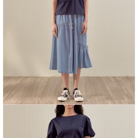
※ 請注意：結帳手續完成當下不需立刻繳費，但若您需要取消訂單，請聯絡
每筆NT$80，滿NT$1,200(含以上)免運費
購買商品的店家。未經商家同意取消之訂單仍視為有效，需透過AFTEE先享
後付繳納相關費用。
付款後門市自取
※ 交易是否成功請以「AFTEE先享後付 」之結帳頁面顯示為準，若有關於
是否繳費成功／繳費後需取消欲退款等相關疑問，請聯繫「AFTEE先享後付
免運費
客戶支援中心」
https://netprotections.freshdesk.com/support/home
【注意事項】
１．透過由恩沛科技股份有限公司提供之「AFTEE先享後付」服務完成之交
易，需依本服務之必要範圍內提供個人資料，並將交易相關給付款項請求債
權轉讓予恩沛科技股份有限公司。
２．關於個人資料處理事宜，請瀏覽以下網址：
https://aftee.tw/terms/#terms3
３．未成年的使用者請事先徵得法定代理人或監護人之同意方可使用
「AFTEE先享後付」，若未經同意申辦者引起之損失，本公司不負相關責
任。
４．使用「AFTEE先享後付」時，將依據個別帳號之用戶狀況，依本公司即
時審查核予不同之上限額度；若仍有額度不足之情形，本公司將視審查結果
請求用戶進行身份認證。
５．嚴禁一人註冊多個帳號或使用他人資訊註冊。若發現惡意使用之情形，
恩沛科技股份有限公司將有權停止該用戶之使用額度並採取法律行動。