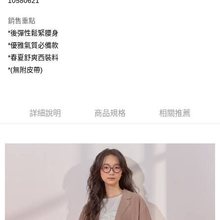
10580621
LINE Pay
銷售重點
Apple Pay
*後彈性鬆緊腰身
*優雅氣質必備款
街口支付
*春夏舒爽西裝料
悠遊付
*(無附皮帶)
AFTEE先享後付
相關說明
【關於「AFTEE先享後付」】
詳細說明
商品規格
相關推薦
ATM付款
AFTEE先享後付是「在收到商品之後才付款」的支付方式。 讓您購物簡單
便利好安心！
１．簡單：不需註冊會員、不需綁卡、不需儲值。
運送方式
２．便利：只要手機號碼，簡訊認證，即可結帳。
３．安心：先確認商品／服務後，再付款。
全家付款取貨
每筆NT$80，滿NT$1,200(含以上)免運費
【「AFTEE先享後付」結帳流程】
１．於結帳方式選擇「AFTEE先享後付」後，將跳轉至「AFTEE先享後付」
7-11付款取貨
結帳頁面，進行簡訊認證並確認金額後，即可完成結帳。
２．訂單成立數日內，您將收到繳費通知簡訊。
每筆NT$80，滿NT$1,200(含以上)免運費
３．收到繳費通知簡訊後14天內，點擊此簡訊中的連結，可透過四大超商／
ATM／網路銀行／等多元方式進行付款，方視為交易完成。
宅配