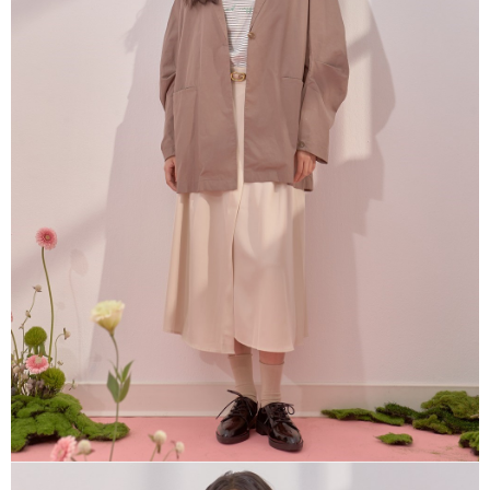
※ 請注意：結帳手續完成當下不需立刻繳費，但若您需要取消訂單，請聯絡
每筆NT$80，滿NT$1,200(含以上)免運費
購買商品的店家。未經商家同意取消之訂單仍視為有效，需透過AFTEE先享
後付繳納相關費用。
付款後門市自取
※ 交易是否成功請以「AFTEE先享後付 」之結帳頁面顯示為準，若有關於
是否繳費成功／繳費後需取消欲退款等相關疑問，請聯繫「AFTEE先享後付
免運費
客戶支援中心」
https://netprotections.freshdesk.com/support/home
【注意事項】
１．透過由恩沛科技股份有限公司提供之「AFTEE先享後付」服務完成之交
易，需依本服務之必要範圍內提供個人資料，並將交易相關給付款項請求債
權轉讓予恩沛科技股份有限公司。
２．關於個人資料處理事宜，請瀏覽以下網址：
https://aftee.tw/terms/#terms3
３．未成年的使用者請事先徵得法定代理人或監護人之同意方可使用
「AFTEE先享後付」，若未經同意申辦者引起之損失，本公司不負相關責
任。
４．使用「AFTEE先享後付」時，將依據個別帳號之用戶狀況，依本公司即
時審查核予不同之上限額度；若仍有額度不足之情形，本公司將視審查結果
請求用戶進行身份認證。
５．嚴禁一人註冊多個帳號或使用他人資訊註冊。若發現惡意使用之情形，
恩沛科技股份有限公司將有權停止該用戶之使用額度並採取法律行動。