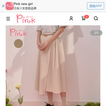
Pink new girl
開啟APP
日系少女原創品牌
0
1
/
5