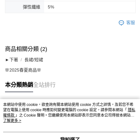
彈性纖維
5%
客服
商品相關分類 (2)
►下著
長裙/短裙
🌸2025春夏商品🌸
本分類熱銷
全站排行
本網站中使用 cookie，欲查詢有關本網站使用 cookie 方式之詳情，及若您不希
熱門標籤
望在電腦上使用 cookie 時應如何變更電腦的 cookie 設定，請參閱本網站「
隱私
權條款
」之 Cookie 聲明。您繼續使用本網站即表示您同意本公司得按本網站使
用條款之 Cookie 聲明使用 cookie。
了解更多 >
我知道了