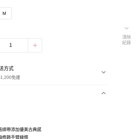
M
清除
紀錄
送方式
1,200免運
次付款
付款
結綁帶添加優美古典感
袖修飾手臂線條