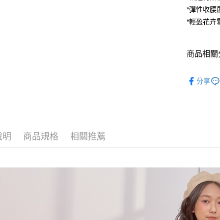
Apple Pay
*彈性收腰
街口支付
*輕盈花卉
悠遊付
商品相關分
AFTEE先
相關說明
►洋裝
【關於「A
分享
ATM付款
AFTEE
🌸2025
便利好安
１．簡單
２．便利
運送方式
３．安心
全家付款
說明
商品規格
相關推薦
【「AFT
每筆NT$8
１．於結帳
付」結帳
7-11付款
２．訂單
３．收到繳
每筆NT$8
／ATM／
※ 請注意
宅配
絡購買商品
先享後付
每筆NT$8
※ 交易是