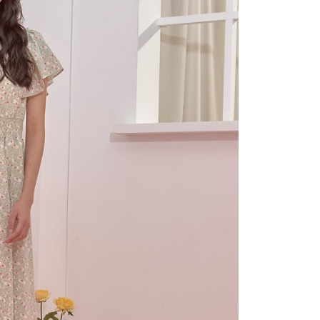
功／繳費後需取消欲退款等相關疑問，請聯繫「AFTEE先享後
市自取
援中心」
https://netprotections.freshdesk.com/support/home
項】
恩沛科技股份有限公司提供之「AFTEE先享後付」服務完成之
依本服務之必要範圍內提供個人資料，並將交易相關給付款項請
讓予恩沛科技股份有限公司。
個人資料處理事宜，請瀏覽以下網址：
ee.tw/terms/#terms3
年的使用者請事先徵得法定代理人或監護人之同意方可使用
E先享後付」，若未經同意申辦者引起之損失，本公司不負相關責
AFTEE先享後付」時，將依據個別帳號之用戶狀況，依本公司
核予不同之上限額度；若仍有額度不足之情形，本公司將視審查
用戶進行身份認證。
一人註冊多個帳號或使用他人資訊註冊。若發現惡意使用之情
科技股份有限公司將有權停止該用戶之使用額度並採取法律行