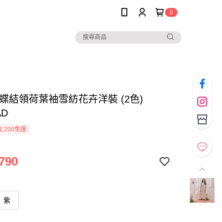
0
*蝴蝶結領荷葉袖雪紡花卉洋裝 (2色)
AD
1,200免運
790
紫