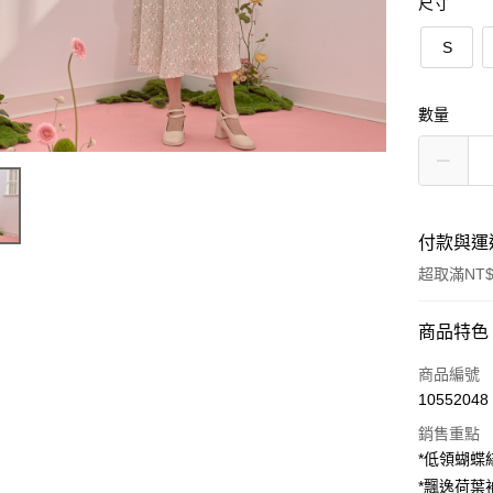
尺寸
S
數量
付款與運
超取滿NT$
付款方式
商品特色
信用卡一
商品編號
10552048
超商取貨
銷售重點
LINE Pay
*低領蝴蝶
*飄逸荷葉