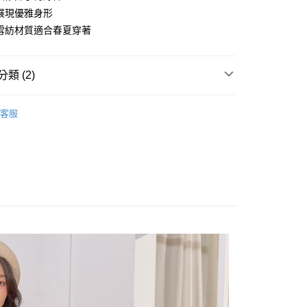
展現優雅身形
雪紡材質適合春夏穿著
類 (2)
享後付
短袖洋裝
FTEE先享後付」】
客服
先享後付是「在收到商品之後才付款」的支付方式。 讓您購物簡單
春夏商品🌸
心！
：不需註冊會員、不需綁卡、不需儲值。
：只要手機號碼，簡訊認證，即可結帳。
：先確認商品／服務後，再付款。
取貨
EE先享後付」結帳流程】
0，滿NT$1,200(含以上)免運費
方式選擇「AFTEE先享後付」後，將跳轉至「AFTEE先享後
頁面，進行簡訊認證並確認金額後，即可完成結帳。
取貨
成立數日內，您將收到繳費通知簡訊。
費通知簡訊後14天內，點擊此簡訊中的連結，可透過四大超商
0，滿NT$1,200(含以上)免運費
網路銀行／等多元方式進行付款，方視為交易完成。
：結帳手續完成當下不需立刻繳費，但若您需要取消訂單，請聯
的店家。未經商家同意取消之訂單仍視為有效，需透過AFTEE
繳納相關費用。
0，滿NT$1,200(含以上)免運費
否成功請以「AFTEE先享後付 」之結帳頁面顯示為準，若有關於