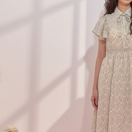
是否繳費成
付款後門
付客戶支
免運費
【注意事
１．透過由
交易，需
求債權轉
２．關於
https://aft
３．未成
「AFTE
任。
４．使用「
即時審查
結果請求
５．嚴禁
形，恩沛
動。