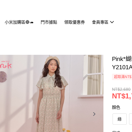
小米加購區🔴🦔
門市據點
領取優惠券
會員專區
Pink
Y2101
超取滿NT$
NT$2,680
NT$1,
顏色
綠