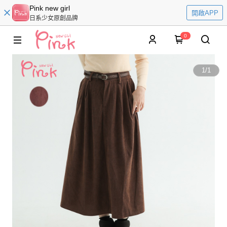
Pink new girl
開啟APP
日系少女原創品牌
0
1
/
1