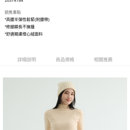
10374784
LINE Pay
銷售重點
Apple Pay
*高腰半彈性鬆緊(附腰帶)
*修腿顯長不擁腫
街口支付
*舒適親膚燈心絨面料
悠遊付
AFTEE先享後付
相關說明
詳細說明
商品規格
相關推薦
【關於「AFTEE先享後付」】
ATM付款
AFTEE先享後付是「在收到商品之後才付款」的支付方式。 讓您購物簡單
便利好安心！
１．簡單：不需註冊會員、不需綁卡、不需儲值。
運送方式
２．便利：只要手機號碼，簡訊認證，即可結帳。
３．安心：先確認商品／服務後，再付款。
全家付款取貨
每筆NT$80，滿NT$1,200(含以上)免運費
【「AFTEE先享後付」結帳流程】
１．於結帳方式選擇「AFTEE先享後付」後，將跳轉至「AFTEE先享後付」
7-11付款取貨
結帳頁面，進行簡訊認證並確認金額後，即可完成結帳。
２．訂單成立數日內，您將收到繳費通知簡訊。
每筆NT$80，滿NT$1,200(含以上)免運費
３．收到繳費通知簡訊後14天內，點擊此簡訊中的連結，可透過四大超商／
ATM／網路銀行／等多元方式進行付款，方視為交易完成。
宅配