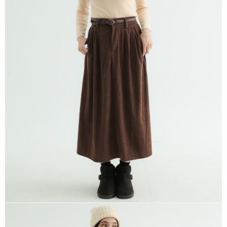
※ 請注意：結帳手續完成當下不需立刻繳費，但若您需要取消訂單，請聯絡
每筆NT$80，滿NT$1,200(含以上)免運費
購買商品的店家。未經商家同意取消之訂單仍視為有效，需透過AFTEE先享
後付繳納相關費用。
付款後門市自取
※ 交易是否成功請以「AFTEE先享後付 」之結帳頁面顯示為準，若有關於
是否繳費成功／繳費後需取消欲退款等相關疑問，請聯繫「AFTEE先享後付
免運費
客戶支援中心」
https://netprotections.freshdesk.com/support/home
【注意事項】
１．透過由恩沛科技股份有限公司提供之「AFTEE先享後付」服務完成之交
易，需依本服務之必要範圍內提供個人資料，並將交易相關給付款項請求債
權轉讓予恩沛科技股份有限公司。
２．關於個人資料處理事宜，請瀏覽以下網址：
https://aftee.tw/terms/#terms3
３．未成年的使用者請事先徵得法定代理人或監護人之同意方可使用
「AFTEE先享後付」，若未經同意申辦者引起之損失，本公司不負相關責
任。
４．使用「AFTEE先享後付」時，將依據個別帳號之用戶狀況，依本公司即
時審查核予不同之上限額度；若仍有額度不足之情形，本公司將視審查結果
請求用戶進行身份認證。
５．嚴禁一人註冊多個帳號或使用他人資訊註冊。若發現惡意使用之情形，
恩沛科技股份有限公司將有權停止該用戶之使用額度並採取法律行動。