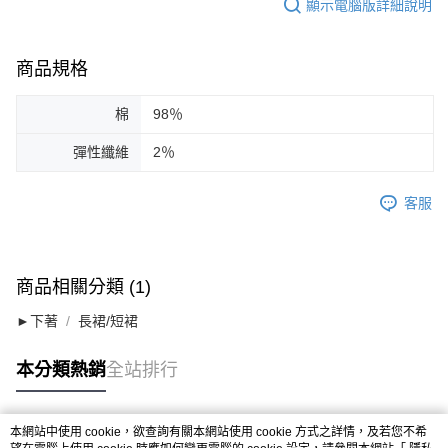
顯示電腦版詳細說明
商品規格
棉
98％
彈性纖維
2％
客服
商品相關分類 (1)
►下著
長裙/短裙
本分類熱銷
全站排行
本網站中使用 cookie，欲查詢有關本網站使用 cookie 方式之詳情，及若您不希
熱門標籤