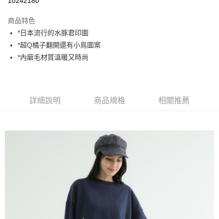
10242180
LINE Pay
商品特色
Apple Pay
*日本流行的水豚君印圖
*超Q橘子翻開還有小鳥圖案
街口支付
*內磨毛材質溫暖又時尚
悠遊付
AFTEE先享後付
相關說明
詳細說明
商品規格
相關推薦
【關於「AFTEE先享後付」】
ATM付款
AFTEE先享後付是「在收到商品之後才付款」的支付方式。 讓您購物簡單
便利好安心！
１．簡單：不需註冊會員、不需綁卡、不需儲值。
運送方式
２．便利：只要手機號碼，簡訊認證，即可結帳。
３．安心：先確認商品／服務後，再付款。
全家付款取貨
每筆NT$80，滿NT$1,200(含以上)免運費
【「AFTEE先享後付」結帳流程】
１．於結帳方式選擇「AFTEE先享後付」後，將跳轉至「AFTEE先享後付」
7-11付款取貨
結帳頁面，進行簡訊認證並確認金額後，即可完成結帳。
２．訂單成立數日內，您將收到繳費通知簡訊。
每筆NT$80，滿NT$1,200(含以上)免運費
３．收到繳費通知簡訊後14天內，點擊此簡訊中的連結，可透過四大超商／
ATM／網路銀行／等多元方式進行付款，方視為交易完成。
宅配