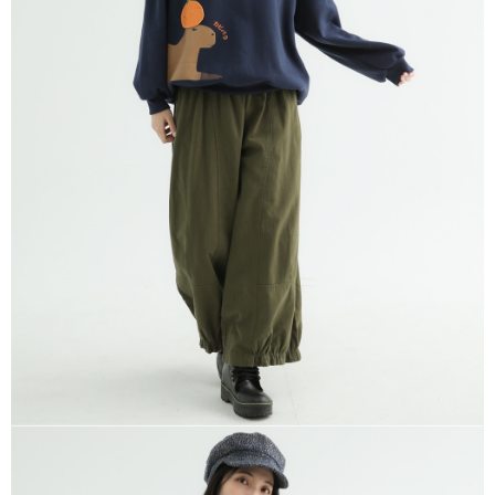
※ 請注意：結帳手續完成當下不需立刻繳費，但若您需要取消訂單，請聯絡
每筆NT$80，滿NT$1,200(含以上)免運費
購買商品的店家。未經商家同意取消之訂單仍視為有效，需透過AFTEE先享
後付繳納相關費用。
付款後門市自取
※ 交易是否成功請以「AFTEE先享後付 」之結帳頁面顯示為準，若有關於
是否繳費成功／繳費後需取消欲退款等相關疑問，請聯繫「AFTEE先享後付
免運費
客戶支援中心」
https://netprotections.freshdesk.com/support/home
【注意事項】
１．透過由恩沛科技股份有限公司提供之「AFTEE先享後付」服務完成之交
易，需依本服務之必要範圍內提供個人資料，並將交易相關給付款項請求債
權轉讓予恩沛科技股份有限公司。
２．關於個人資料處理事宜，請瀏覽以下網址：
https://aftee.tw/terms/#terms3
３．未成年的使用者請事先徵得法定代理人或監護人之同意方可使用
「AFTEE先享後付」，若未經同意申辦者引起之損失，本公司不負相關責
任。
４．使用「AFTEE先享後付」時，將依據個別帳號之用戶狀況，依本公司即
時審查核予不同之上限額度；若仍有額度不足之情形，本公司將視審查結果
請求用戶進行身份認證。
５．嚴禁一人註冊多個帳號或使用他人資訊註冊。若發現惡意使用之情形，
恩沛科技股份有限公司將有權停止該用戶之使用額度並採取法律行動。