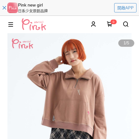
Pink new girl
開啟APP
日系少女原創品牌
0
1
/
5