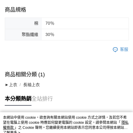
商品規格
棉
70％
聚酯纖維
30％
客服
商品相關分類 (1)
►上衣
長袖上衣
本分類熱銷
全站排行
本網站中使用 cookie，欲查詢有關本網站使用 cookie 方式之詳情，及若您不希
熱門標籤
望在電腦上使用 cookie 時應如何變更電腦的 cookie 設定，請參閱本網站「
隱私
權條款
」之 Cookie 聲明。您繼續使用本網站即表示您同意本公司得按本網站使
用條款之 Cookie 聲明使用 cookie。
了解更多 >