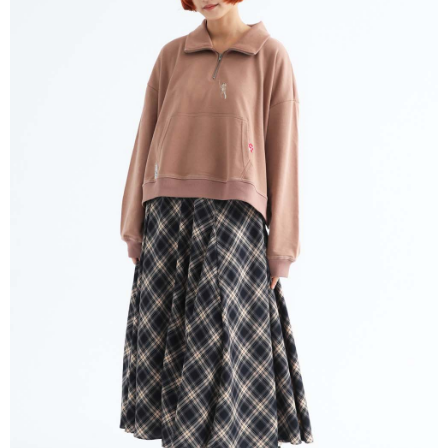
ATM／網路銀行／等多元方式進行付款，方視為交易完成。
宅配
※ 請注意：結帳手續完成當下不需立刻繳費，但若您需要取消訂單，請聯絡
每筆NT$80，滿NT$1,200(含以上)免運費
購買商品的店家。未經商家同意取消之訂單仍視為有效，需透過AFTEE先享
後付繳納相關費用。
付款後門市自取
※ 交易是否成功請以「AFTEE先享後付 」之結帳頁面顯示為準，若有關於
是否繳費成功／繳費後需取消欲退款等相關疑問，請聯繫「AFTEE先享後付
免運費
客戶支援中心」
https://netprotections.freshdesk.com/support/home
【注意事項】
１．透過由恩沛科技股份有限公司提供之「AFTEE先享後付」服務完成之交
易，需依本服務之必要範圍內提供個人資料，並將交易相關給付款項請求債
權轉讓予恩沛科技股份有限公司。
２．關於個人資料處理事宜，請瀏覽以下網址：
https://aftee.tw/terms/#terms3
３．未成年的使用者請事先徵得法定代理人或監護人之同意方可使用
「AFTEE先享後付」，若未經同意申辦者引起之損失，本公司不負相關責
任。
４．使用「AFTEE先享後付」時，將依據個別帳號之用戶狀況，依本公司即
時審查核予不同之上限額度；若仍有額度不足之情形，本公司將視審查結果
請求用戶進行身份認證。
５．嚴禁一人註冊多個帳號或使用他人資訊註冊。若發現惡意使用之情形，
恩沛科技股份有限公司將有權停止該用戶之使用額度並採取法律行動。