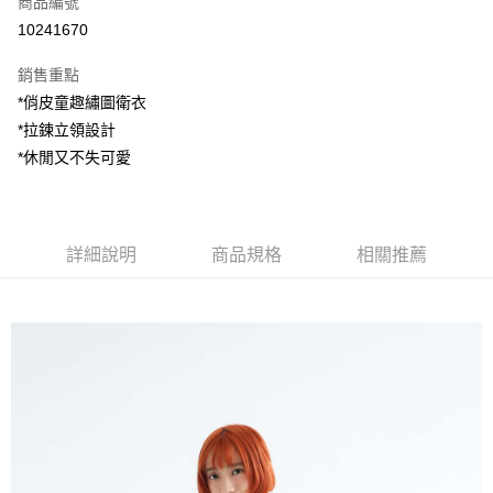
商品編號
超商取貨付款
10241670
LINE Pay
銷售重點
Apple Pay
*俏皮童趣繡圖衛衣
*拉鍊立領設計
街口支付
*休閒又不失可愛
悠遊付
AFTEE先享後付
相關說明
詳細說明
商品規格
相關推薦
【關於「AFTEE先享後付」】
ATM付款
AFTEE先享後付是「在收到商品之後才付款」的支付方式。 讓您購物簡單
便利好安心！
１．簡單：不需註冊會員、不需綁卡、不需儲值。
運送方式
２．便利：只要手機號碼，簡訊認證，即可結帳。
３．安心：先確認商品／服務後，再付款。
全家付款取貨
每筆NT$80，滿NT$1,200(含以上)免運費
【「AFTEE先享後付」結帳流程】
１．於結帳方式選擇「AFTEE先享後付」後，將跳轉至「AFTEE先享後付」
7-11付款取貨
結帳頁面，進行簡訊認證並確認金額後，即可完成結帳。
２．訂單成立數日內，您將收到繳費通知簡訊。
每筆NT$80，滿NT$1,200(含以上)免運費
３．收到繳費通知簡訊後14天內，點擊此簡訊中的連結，可透過四大超商／