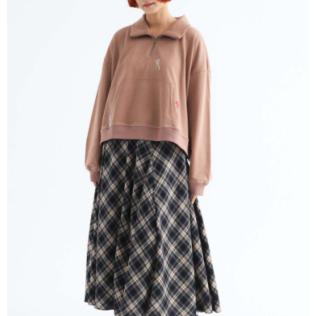
ATM／網路銀行／等多元方式進行付款，方視為交易完成。
宅配
※ 請注意：結帳手續完成當下不需立刻繳費，但若您需要取消訂單，請聯絡
每筆NT$80，滿NT$1,200(含以上)免運費
購買商品的店家。未經商家同意取消之訂單仍視為有效，需透過AFTEE先享
後付繳納相關費用。
付款後門市自取
※ 交易是否成功請以「AFTEE先享後付 」之結帳頁面顯示為準，若有關於
是否繳費成功／繳費後需取消欲退款等相關疑問，請聯繫「AFTEE先享後付
免運費
客戶支援中心」
https://netprotections.freshdesk.com/support/home
【注意事項】
１．透過由恩沛科技股份有限公司提供之「AFTEE先享後付」服務完成之交
易，需依本服務之必要範圍內提供個人資料，並將交易相關給付款項請求債
權轉讓予恩沛科技股份有限公司。
２．關於個人資料處理事宜，請瀏覽以下網址：
https://aftee.tw/terms/#terms3
３．未成年的使用者請事先徵得法定代理人或監護人之同意方可使用
「AFTEE先享後付」，若未經同意申辦者引起之損失，本公司不負相關責
任。
４．使用「AFTEE先享後付」時，將依據個別帳號之用戶狀況，依本公司即
時審查核予不同之上限額度；若仍有額度不足之情形，本公司將視審查結果
請求用戶進行身份認證。
５．嚴禁一人註冊多個帳號或使用他人資訊註冊。若發現惡意使用之情形，
恩沛科技股份有限公司將有權停止該用戶之使用額度並採取法律行動。