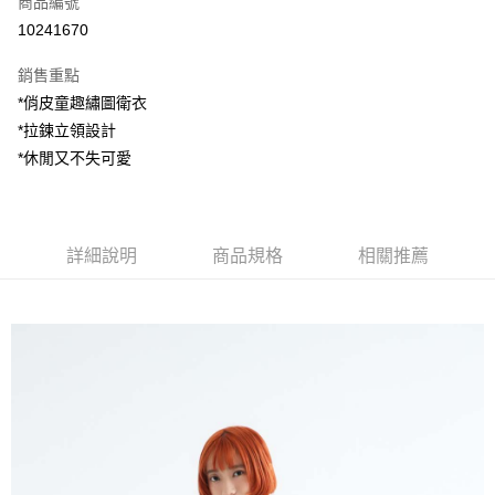
商品編號
超商取貨付款
10241670
LINE Pay
銷售重點
Apple Pay
*俏皮童趣繡圖衛衣
*拉鍊立領設計
街口支付
*休閒又不失可愛
悠遊付
AFTEE先享後付
相關說明
詳細說明
商品規格
相關推薦
【關於「AFTEE先享後付」】
ATM付款
AFTEE先享後付是「在收到商品之後才付款」的支付方式。 讓您購物簡單
便利好安心！
１．簡單：不需註冊會員、不需綁卡、不需儲值。
運送方式
２．便利：只要手機號碼，簡訊認證，即可結帳。
３．安心：先確認商品／服務後，再付款。
全家付款取貨
每筆NT$80，滿NT$1,200(含以上)免運費
【「AFTEE先享後付」結帳流程】
１．於結帳方式選擇「AFTEE先享後付」後，將跳轉至「AFTEE先享後付」
7-11付款取貨
結帳頁面，進行簡訊認證並確認金額後，即可完成結帳。
２．訂單成立數日內，您將收到繳費通知簡訊。
每筆NT$80，滿NT$1,200(含以上)免運費
３．收到繳費通知簡訊後14天內，點擊此簡訊中的連結，可透過四大超商／