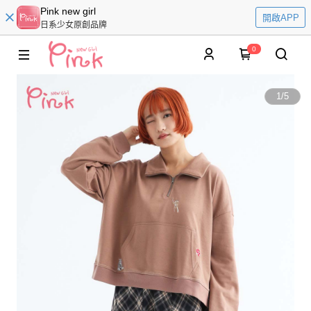
Pink new girl
開啟APP
日系少女原創品牌
0
1
/
5