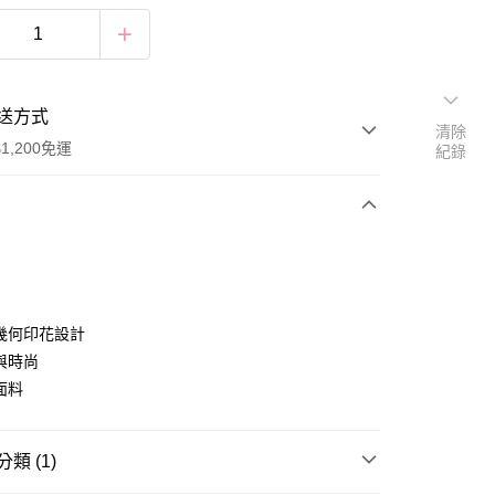
送方式
清除
1,200免運
紀錄
次付款
付款
幾何印花設計
與時尚
面料
類 (1)
享後付