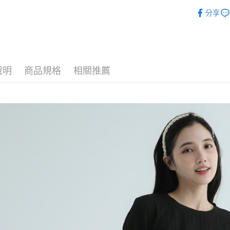
►下著
相關說明
分享
【關於「A
ATM付款
AFTEE
便利好安
１．簡單
２．便利
運送方式
３．安心
說明
商品規格
相關推薦
全家付款
【「AFT
每筆NT$8
１．於結帳
付」結帳
7-11付款
２．訂單
３．收到繳
每筆NT$8
／ATM／
※ 請注意
宅配
絡購買商品
先享後付
每筆NT$8
※ 交易是
是否繳費成
付款後門
付客戶支
免運費
【注意事
１．透過由
交易，需