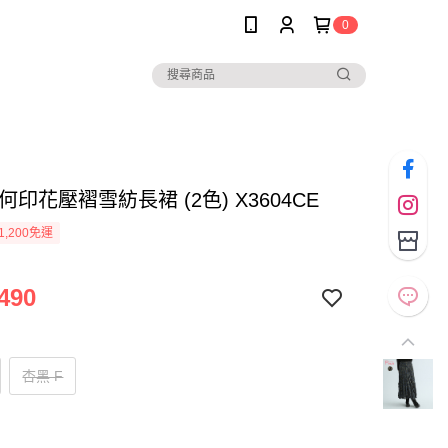
0
*幾何印花壓褶雪紡長裙 (2色) X3604CE
1,200免運
490
杏黑 F