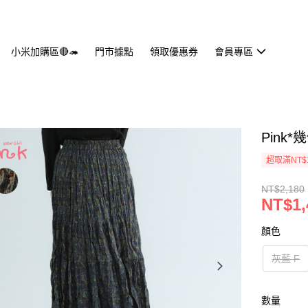
小米加購區🔴🦔
門市據點
領取優惠券
會員專區
Pink
超取滿NT$
NT$2,180
NT$1,
顏色
灰藍 F
數量