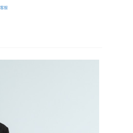
長裙/短裙
客服
FTEE先享後付」】
先享後付是「在收到商品之後才付款」的支付方式。 讓您購物簡單
心！
：不需註冊會員、不需綁卡、不需儲值。
：只要手機號碼，簡訊認證，即可結帳。
：先確認商品／服務後，再付款。
取貨
EE先享後付」結帳流程】
0，滿NT$1,200(含以上)免運費
方式選擇「AFTEE先享後付」後，將跳轉至「AFTEE先享後
頁面，進行簡訊認證並確認金額後，即可完成結帳。
取貨
成立數日內，您將收到繳費通知簡訊。
費通知簡訊後14天內，點擊此簡訊中的連結，可透過四大超商
0，滿NT$1,200(含以上)免運費
網路銀行／等多元方式進行付款，方視為交易完成。
：結帳手續完成當下不需立刻繳費，但若您需要取消訂單，請聯
的店家。未經商家同意取消之訂單仍視為有效，需透過AFTEE
繳納相關費用。
0，滿NT$1,200(含以上)免運費
否成功請以「AFTEE先享後付 」之結帳頁面顯示為準，若有關於
功／繳費後需取消欲退款等相關疑問，請聯繫「AFTEE先享後
市自取
援中心」
https://netprotections.freshdesk.com/support/home
項】
恩沛科技股份有限公司提供之「AFTEE先享後付」服務完成之
依本服務之必要範圍內提供個人資料，並將交易相關給付款項請