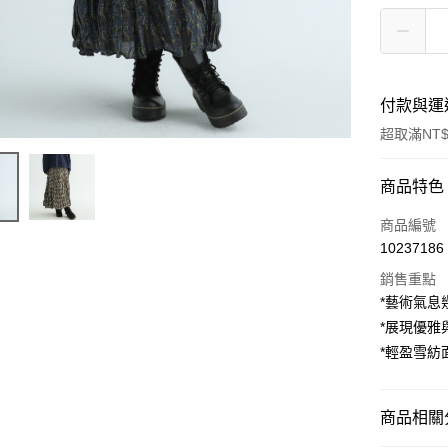
付款與運
超取滿NT$
付款方式
商品特色
信用卡一
商品編號
10237186
超商取貨
銷售重點
LINE Pay
*藝術氣息
*展現優雅
Apple Pay
*輕盈雪紡
街口支付
悠遊付
商品相關分
AFTEE先