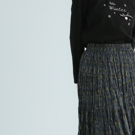
求債權轉
２．關於
https://aft
３．未成
「AFTE
任。
４．使用「
即時審查
結果請求
５．嚴禁
形，恩沛
動。