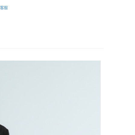
長裙/短裙
客服
FTEE先享後付」】
先享後付是「在收到商品之後才付款」的支付方式。 讓您購物簡單
心！
：不需註冊會員、不需綁卡、不需儲值。
：只要手機號碼，簡訊認證，即可結帳。
：先確認商品／服務後，再付款。
取貨
EE先享後付」結帳流程】
0，滿NT$1,200(含以上)免運費
方式選擇「AFTEE先享後付」後，將跳轉至「AFTEE先享後
頁面，進行簡訊認證並確認金額後，即可完成結帳。
取貨
成立數日內，您將收到繳費通知簡訊。
費通知簡訊後14天內，點擊此簡訊中的連結，可透過四大超商
0，滿NT$1,200(含以上)免運費
網路銀行／等多元方式進行付款，方視為交易完成。
：結帳手續完成當下不需立刻繳費，但若您需要取消訂單，請聯
的店家。未經商家同意取消之訂單仍視為有效，需透過AFTEE
繳納相關費用。
0，滿NT$1,200(含以上)免運費
否成功請以「AFTEE先享後付 」之結帳頁面顯示為準，若有關於
功／繳費後需取消欲退款等相關疑問，請聯繫「AFTEE先享後
市自取
援中心」
https://netprotections.freshdesk.com/support/home
項】
恩沛科技股份有限公司提供之「AFTEE先享後付」服務完成之
依本服務之必要範圍內提供個人資料，並將交易相關給付款項請