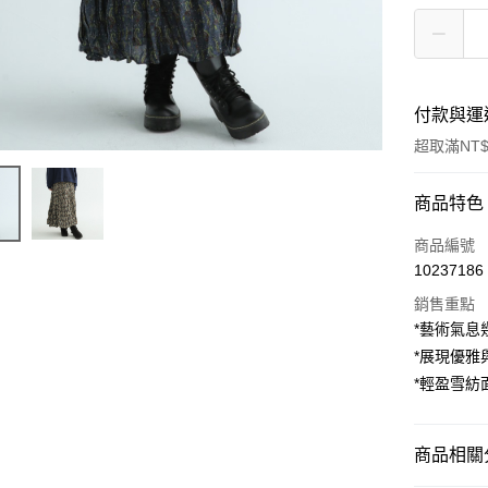
付款與運
超取滿NT$
付款方式
商品特色
信用卡一
商品編號
10237186
超商取貨
銷售重點
LINE Pay
*藝術氣息
*展現優雅
Apple Pay
*輕盈雪紡
街口支付
悠遊付
商品相關分
AFTEE先