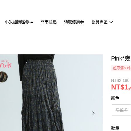
小米加購區🔴🦔
門市據點
領取優惠券
會員專區
Pink
超取滿NT$
NT$2,180
NT$1,
顏色
灰藍 F
數量