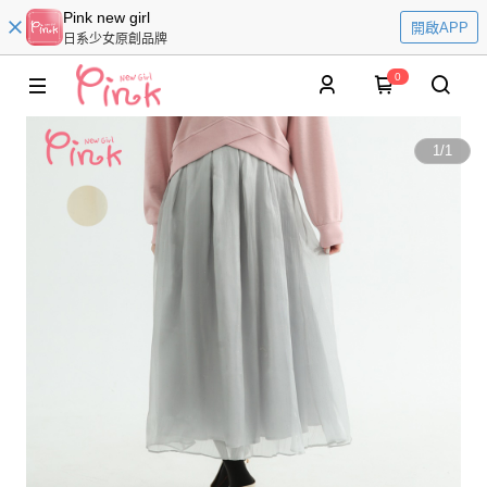
Pink new girl
開啟APP
日系少女原創品牌
0
1
/
1