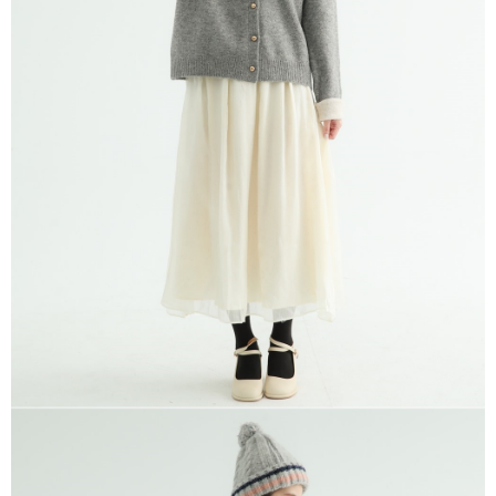
※ 請注意：結帳手續完成當下不需立刻繳費，但若您需要取消訂單，請聯絡
每筆NT$80，滿NT$1,200(含以上)免運費
購買商品的店家。未經商家同意取消之訂單仍視為有效，需透過AFTEE先享
後付繳納相關費用。
付款後門市自取
※ 交易是否成功請以「AFTEE先享後付 」之結帳頁面顯示為準，若有關於
是否繳費成功／繳費後需取消欲退款等相關疑問，請聯繫「AFTEE先享後付
免運費
客戶支援中心」
https://netprotections.freshdesk.com/support/home
【注意事項】
１．透過由恩沛科技股份有限公司提供之「AFTEE先享後付」服務完成之交
易，需依本服務之必要範圍內提供個人資料，並將交易相關給付款項請求債
權轉讓予恩沛科技股份有限公司。
２．關於個人資料處理事宜，請瀏覽以下網址：
https://aftee.tw/terms/#terms3
３．未成年的使用者請事先徵得法定代理人或監護人之同意方可使用
「AFTEE先享後付」，若未經同意申辦者引起之損失，本公司不負相關責
任。
４．使用「AFTEE先享後付」時，將依據個別帳號之用戶狀況，依本公司即
時審查核予不同之上限額度；若仍有額度不足之情形，本公司將視審查結果
請求用戶進行身份認證。
５．嚴禁一人註冊多個帳號或使用他人資訊註冊。若發現惡意使用之情形，
恩沛科技股份有限公司將有權停止該用戶之使用額度並採取法律行動。