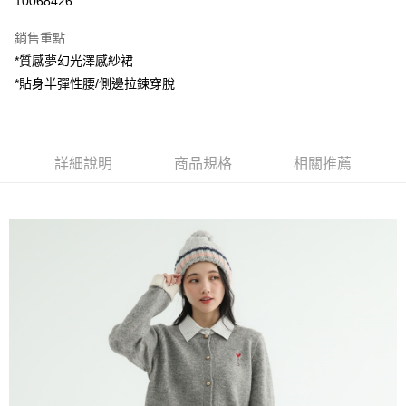
10068426
LINE Pay
銷售重點
Apple Pay
*質感夢幻光澤感紗裙
*貼身半彈性腰/側邊拉鍊穿脫
街口支付
悠遊付
AFTEE先享後付
詳細說明
商品規格
相關推薦
相關說明
【關於「AFTEE先享後付」】
ATM付款
AFTEE先享後付是「在收到商品之後才付款」的支付方式。 讓您購物簡單
便利好安心！
１．簡單：不需註冊會員、不需綁卡、不需儲值。
運送方式
２．便利：只要手機號碼，簡訊認證，即可結帳。
３．安心：先確認商品／服務後，再付款。
全家付款取貨
每筆NT$80，滿NT$1,200(含以上)免運費
【「AFTEE先享後付」結帳流程】
１．於結帳方式選擇「AFTEE先享後付」後，將跳轉至「AFTEE先享後付」
7-11付款取貨
結帳頁面，進行簡訊認證並確認金額後，即可完成結帳。
２．訂單成立數日內，您將收到繳費通知簡訊。
每筆NT$80，滿NT$1,200(含以上)免運費
３．收到繳費通知簡訊後14天內，點擊此簡訊中的連結，可透過四大超商／
ATM／網路銀行／等多元方式進行付款，方視為交易完成。
宅配