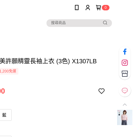
0
*甜美許願精靈長袖上衣 (3色) X1307LB
1,200免運
90
藍