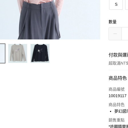
S
數量
付款與運
超取滿NT$
付款方式
商品特色
信用卡一
商品編號
10019117
超商取貨
商品特色
LINE Pay
夢幻感
Apple Pay
銷售重點
*許願精靈