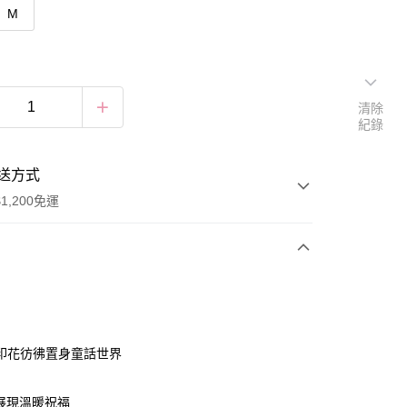
M
清除
紀錄
送方式
1,200免運
次付款
付款
印花彷彿置身童話世界
展現溫暖祝福