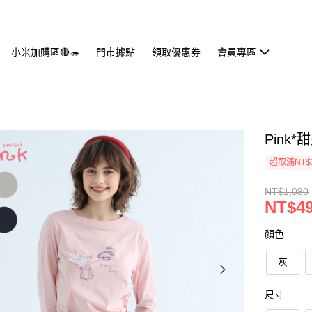
小米加購區🔴🦔
門市據點
領取優惠券
會員專區
Pink
超取滿NT$
NT$1,080
NT$4
顏色
灰
尺寸