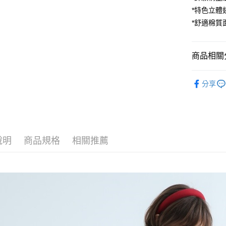
街口支付
*特色立體
*舒適棉質
悠遊付
AFTEE先
相關說明
商品相關分
【關於「A
ATM付款
AFTEE
►上衣
便利好安
分享
１．簡單
２．便利
運送方式
３．安心
全家付款
【「AFT
每筆NT$8
１．於結帳
說明
商品規格
相關推薦
付」結帳
7-11付款
２．訂單
３．收到繳
每筆NT$8
／ATM／
※ 請注意
宅配
絡購買商品
先享後付
每筆NT$8
※ 交易是
是否繳費成
付款後門