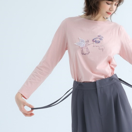
付客戶支
免運費
【注意事
１．透過由
交易，需
求債權轉
２．關於
https://aft
３．未成
「AFTE
任。
４．使用「
即時審查
結果請求
５．嚴禁
形，恩沛
動。