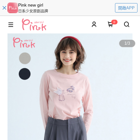
Pink new girl
開啟APP
日系少女原創品牌
0
1
/
3