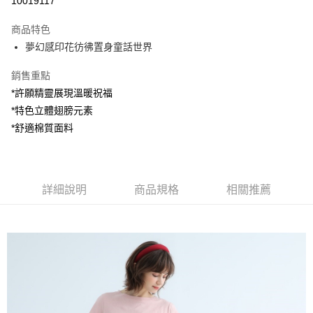
10019117
LINE Pay
商品特色
Apple Pay
夢幻感印花彷彿置身童話世界
街口支付
銷售重點
*許願精靈展現溫暖祝福
悠遊付
*特色立體翅膀元素
AFTEE先享後付
*舒適棉質面料
相關說明
【關於「AFTEE先享後付」】
ATM付款
AFTEE先享後付是「在收到商品之後才付款」的支付方式。 讓您購物簡單
便利好安心！
詳細說明
商品規格
相關推薦
１．簡單：不需註冊會員、不需綁卡、不需儲值。
運送方式
２．便利：只要手機號碼，簡訊認證，即可結帳。
３．安心：先確認商品／服務後，再付款。
全家付款取貨
每筆NT$80，滿NT$1,200(含以上)免運費
【「AFTEE先享後付」結帳流程】
１．於結帳方式選擇「AFTEE先享後付」後，將跳轉至「AFTEE先享後付」
7-11付款取貨
結帳頁面，進行簡訊認證並確認金額後，即可完成結帳。
２．訂單成立數日內，您將收到繳費通知簡訊。
每筆NT$80，滿NT$1,200(含以上)免運費
３．收到繳費通知簡訊後14天內，點擊此簡訊中的連結，可透過四大超商／
ATM／網路銀行／等多元方式進行付款，方視為交易完成。
宅配