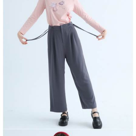
※ 請注意：結帳手續完成當下不需立刻繳費，但若您需要取消訂單，請聯絡
每筆NT$80，滿NT$1,200(含以上)免運費
購買商品的店家。未經商家同意取消之訂單仍視為有效，需透過AFTEE先享
後付繳納相關費用。
付款後門市自取
※ 交易是否成功請以「AFTEE先享後付 」之結帳頁面顯示為準，若有關於
是否繳費成功／繳費後需取消欲退款等相關疑問，請聯繫「AFTEE先享後付
免運費
客戶支援中心」
https://netprotections.freshdesk.com/support/home
【注意事項】
１．透過由恩沛科技股份有限公司提供之「AFTEE先享後付」服務完成之交
易，需依本服務之必要範圍內提供個人資料，並將交易相關給付款項請求債
權轉讓予恩沛科技股份有限公司。
２．關於個人資料處理事宜，請瀏覽以下網址：
https://aftee.tw/terms/#terms3
３．未成年的使用者請事先徵得法定代理人或監護人之同意方可使用
「AFTEE先享後付」，若未經同意申辦者引起之損失，本公司不負相關責
任。
４．使用「AFTEE先享後付」時，將依據個別帳號之用戶狀況，依本公司即
時審查核予不同之上限額度；若仍有額度不足之情形，本公司將視審查結果
請求用戶進行身份認證。
５．嚴禁一人註冊多個帳號或使用他人資訊註冊。若發現惡意使用之情形，
恩沛科技股份有限公司將有權停止該用戶之使用額度並採取法律行動。